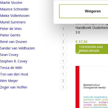
Martie Slooter
1
Maurice Schneider
1
Weigeren
Mieke Vollenhoven
1
Muriel Summers
1
Set: Kaartspel Start
Handboek Ouderbet
Peter de Vries
5
3.0
Pieter Gerrits
1
€
57,50
René van Drunen
2
TOEVOEGEN AAN
Sander van Veldhuizen
1
WINKELWAGEN
Sean Covey
1
Stephen R. Covey
1
Tessa de With
1
Ton van den Hout
1
Wim Meijer
2
Zeger van Hoffen
1