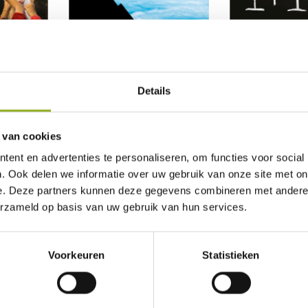
den bij
Met de referentieniveaus naar
Naar nog effecti
schoolsucces
leerlingbespreki
Details
€
24,50
€
23,50
TOEVOEGEN AAN
TOEVOEGEN AAN
 van cookies
WINKELWAGEN
WINKELWAGEN
ent en advertenties te personaliseren, om functies voor social
. Ook delen we informatie over uw gebruik van onze site met on
e. Deze partners kunnen deze gegevens combineren met andere i
erzameld op basis van uw gebruik van hun services.
Voorkeuren
Statistieken