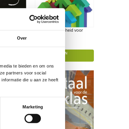
evere
Ouderbetrokkenheid voor
ngen
elkaar
Over
€
24,50
TOEVOEGEN AAN
WINKELWAGEN
 media te bieden en om ons
ze partners voor social
nformatie die u aan ze heeft
Marketing