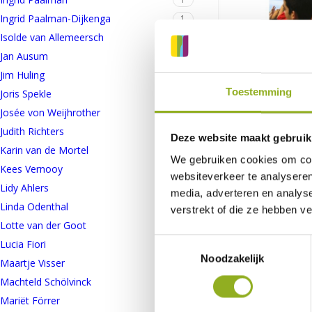
Ingrid Paalman-Dijkenga
1
Isolde van Allemeersch
1
Jan Ausum
1
Leerkrachten begelei
Jim Huling
1
passend onderwijs
Toestemming
Joris Spekle
1
Josée von Weijhrother
€
24,95
1
TOEVOEGEN AAN
Judith Richters
2
Deze website maakt gebruik
WINKELWAGEN
Karin van de Mortel
1
We gebruiken cookies om cont
Kees Vernooy
1
websiteverkeer te analyseren
Lidy Ahlers
2
media, adverteren en analys
Linda Odenthal
1
verstrekt of die ze hebben v
Lotte van der Goot
1
Toestemmingsselectie
Lucia Fiori
3
Noodzakelijk
Maartje Visser
1
Machteld Schölvinck
1
Mariët Förrer
1