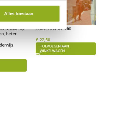
Alles toestaan
ers maken op
Vitaal voor de klas
en, beter
€
22,50
derwijs
TOEVOEGEN AAN
WINKELWAGEN