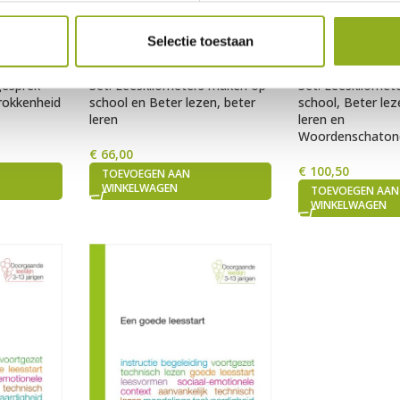
Selectie toestaan
gesprek –
Set: Leeskilometers maken op
Set: Leeskilomet
rokkenheid
school en Beter lezen, beter
school, Beter lez
leren
leren en
Woordenschaton
€
66,00
€
100,50
TOEVOEGEN AAN
WINKELWAGEN
TOEVOEGEN AAN
WINKELWAGEN