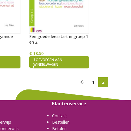
rgaande
Een goede leesstart in groep 1
en 2
€
18,50
TOEVOEGEN AAN
WINKELWAGEN
←
1
2
Klantenservice
Contact
erwijs
Bestellen
 onderwijs
Betalen