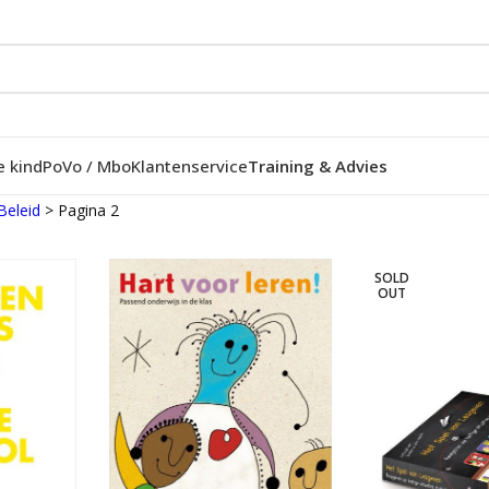
e kind
Po
Vo / Mbo
Klantenservice
Training & Advies
 Beleid
>
Pagina 2
SOLD
OUT