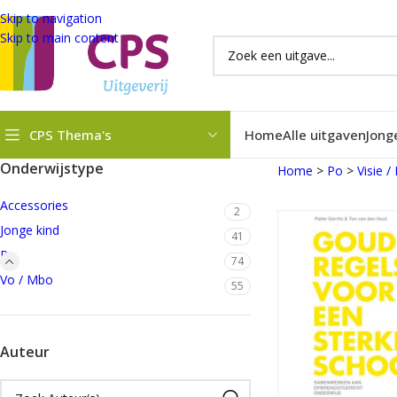
Skip to navigation
Skip to main content
CPS Thema's
Home
Alle uitgaven
Jong
Onderwijstype
Home
>
Po
>
Visie /
Accessories
2
Jonge kind
41
Po
74
Vo / Mbo
55
Auteur