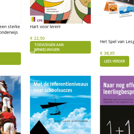
een sterke
Hart voor leren!
sonderwijs
€
22,50
Het Spel van Les
TOEVOEGEN AAN
WINKELWAGEN
€
38,95
LEES VERDER