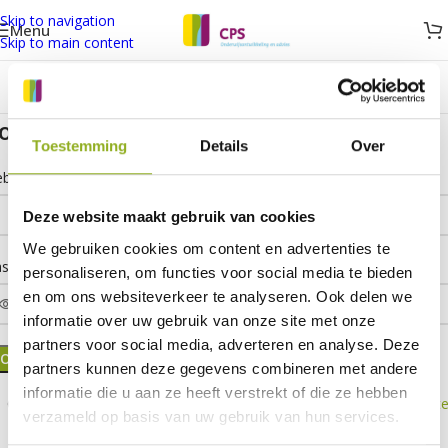
Skip to navigation
Menu
Skip to main content
ogin
Toestemming
Details
Over
*
bruikersnaam of e-mailadres
Deze website maakt gebruik van cookies
We gebruiken cookies om content en advertenties te
*
assword
personaliseren, om functies voor social media te bieden
en om ons websiteverkeer te analyseren. Ook delen we
informatie over uw gebruik van onze site met onze
partners voor social media, adverteren en analyse. Deze
LOG IN
partners kunnen deze gegevens combineren met andere
informatie die u aan ze heeft verstrekt of die ze hebben
Onthoud mij
Wachtwoord vergete
verzameld op basis van uw gebruik van hun services.