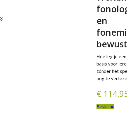
fonolog
en
fonemi
bewustz
Hoe leg je een s
basis voor leren 
zónder het spel u
oog te verliezen
Bestel nu
€
114,95
Bestel nu
Bestel nu