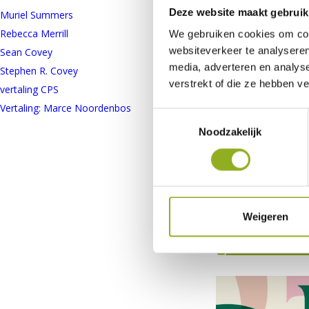
Deze website maakt gebruik
Muriel Summers
1
Rebecca Merrill
1
We gebruiken cookies om cont
websiteverkeer te analyseren
Sean Covey
4
media, adverteren en analys
Stephen R. Covey
3
verstrekt of die ze hebben v
vertaling CPS
2
Vertaling: Marce Noordenbos
1
Toestemmingsselectie
Noodzakelijk
Boom van de 7 gew
posterset – 2 poste
Weigeren
€
19,95
TOEVOEGEN AAN
WINKELWAGEN