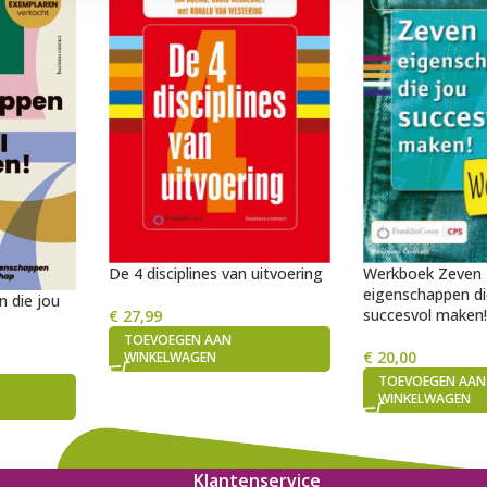
De 4 disciplines van uitvoering
Werkboek Zeven
eigenschappen di
 die jou
succesvol maken
€
27,99
TOEVOEGEN AAN
€
20,00
WINKELWAGEN
TOEVOEGEN AAN
WINKELWAGEN
Klantenservice