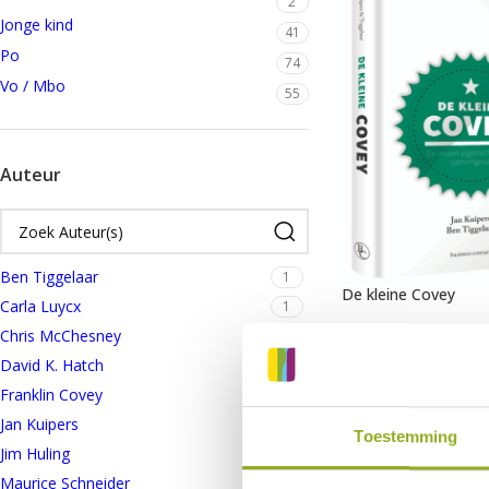
2
Jonge kind
41
Po
74
Vo / Mbo
55
Auteur
Ben Tiggelaar
1
De kleine Covey
Carla Luycx
1
Chris McChesney
€
13,99
1
TOEVOEGEN AAN
David K. Hatch
1
WINKELWAGEN
Franklin Covey
3
Jan Kuipers
1
Toestemming
Jim Huling
1
Maurice Schneider
1