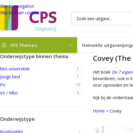
Skip to navigation
Skip to main content
CPS Thema's
Home
Alle uitgaven
Jong
Onderwijstype binnen thema
Covey (The 
hbo-universiteit
2
Het boek
De 7 eigen
Jonge kind
7
bevorderen, ook in h
Po
10
voor opvoeden en he
Vo / Mbo
9
Kijk bij de onderstaa
Home
>
Covey
Onderwijstype
Accessories