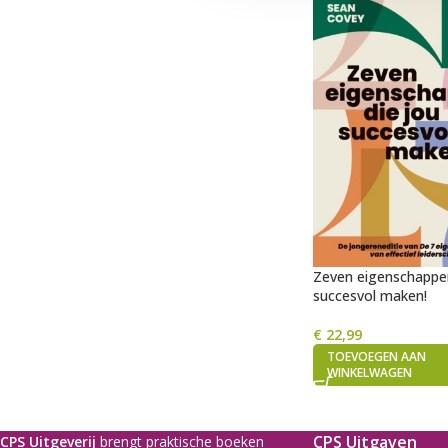
Zeven eigenschappen
succesvol maken!
€
22,99
TOEVOEGEN AAN
WINKELWAGEN
CPS Uitgaven
CPS Uitgeverij
brengt praktische boeken