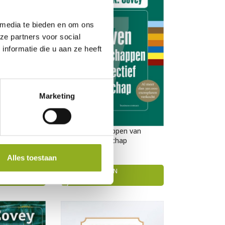
 media te bieden en om ons
ze partners voor social
nformatie die u aan ze heeft
Marketing
e
De 7 eigenschappen van
ie)
effectief leiderschap
Alles toestaan
€
27,50
TOEVOEGEN AAN
WINKELWAGEN