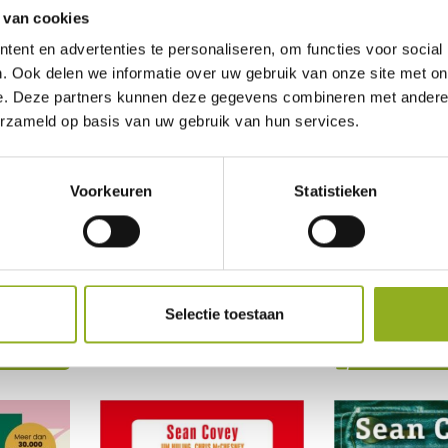
 van cookies
ent en advertenties te personaliseren, om functies voor social
. Ook delen we informatie over uw gebruik van onze site met on
e. Deze partners kunnen deze gegevens combineren met andere i
erzameld op basis van uw gebruik van hun services.
Voorkeuren
Statistieken
oonten
Happy kids posterset
The Leader in M
rs A1
(Nederlandse edit
€
21,95
Selectie toestaan
€
28,99
TOEVOEGEN AAN
WINKELWAGEN
TOEVOEGEN AAN
WINKELWAGEN