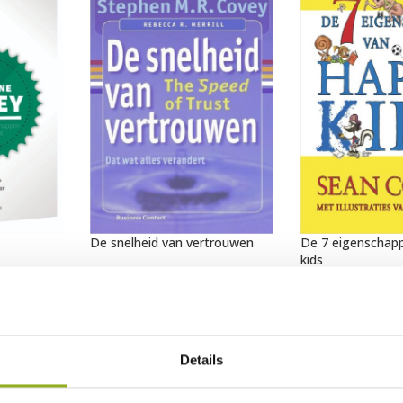
De snelheid van vertrouwen
De 7 eigenschap
kids
€
25,00
€
19,99
TOEVOEGEN AAN
WINKELWAGEN
TOEVOEGEN AAN
WINKELWAGEN
Details