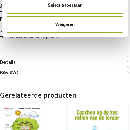
gebaseerd op de gedragstheorie en heeft als doel leerkrachten
Selectie toestaan
vaardiger te maken in het voorkomen en verminderen van
probleemgedrag bij leerlingen in en buiten de klas.
Weigeren
Gedragsveranderingen binnen en buiten de klas
is een
veelgebruikt boek op de pabo’s.
Details
Reviews
Gerelateerde producten