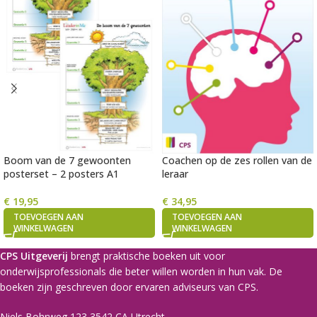
Boom van de 7 gewoonten
Coachen op de zes rollen van de
posterset – 2 posters A1
leraar
€
19,95
€
34,95
TOEVOEGEN AAN
TOEVOEGEN AAN
WINKELWAGEN
WINKELWAGEN
CPS Uitgeverij
brengt praktische boeken uit voor
onderwijsprofessionals die beter willen worden in hun vak. De
boeken zijn geschreven door ervaren adviseurs van CPS.
Niels Bohrweg 123 3542 CA Utrecht