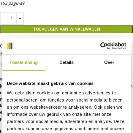
153 pagina’s
TOEVOEGEN AAN WINKELWAGEN
Over deze uitgave
Formatief handelen in de les
Toestemming
Details
Over
Toetsen van het leren, om te leren
Wil jij weten hoe je formatief handelen kunt toepassen in jouw
Deze website maakt gebruik van cookies
lessen? In
Formatief handelen in de les
introduceren de auteurs een
model van formatief handelen om dit cyclische proces zichtbaar te
We gebruiken cookies om content en advertenties te
maken en om te kunnen gebruiken bij het ontwerpen van jouw
personaliseren, om functies voor social media te bieden
lessen. Dit boek is geschikt voor beginners, maar biedt zeker ook de
en om ons websiteverkeer te analyseren. Ook delen we
ervaren docent nieuwe inzichten en handvatten. Ook geschikt voor
informatie over uw gebruik van onze site met onze
po bovenbouw; de voorbeelden zijn geschreven voor vo/mbo.
partners voor social media, adverteren en analyse. Deze
partners kunnen deze gegevens combineren met andere
Formatief handelen