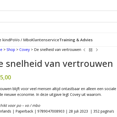
e kind
Po
Vo / Mbo
Klantenservice
Training & Advies
e
>
Shop
>
Covey
>
De snelheid van vertrouwen
e snelheid van vertrouwen
5,00
rouwen blijft voor veel mensen altijd ontastbaar en alleen een sociale
de nieuwe economie. In deze uitgave legt Covey uit waarom.
hikt voor po – vo / mbo
rlands | Paperback | 9789047008903 | 28 juli 2023 | 352 pagina’s