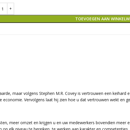
TOEVOEGEN AAN WINKEL
le waarde, maar volgens Stephen M.R. Covey is vertrouwen een keiha
uwe economie. Vervolgens laat hij zien hoe u dat vertrouwen wekt en
osten, meer omzet en krijgen u en uw medewerkers bovendien meer e
n op elk niveau te bereiken, te werken aan karakter en competenties