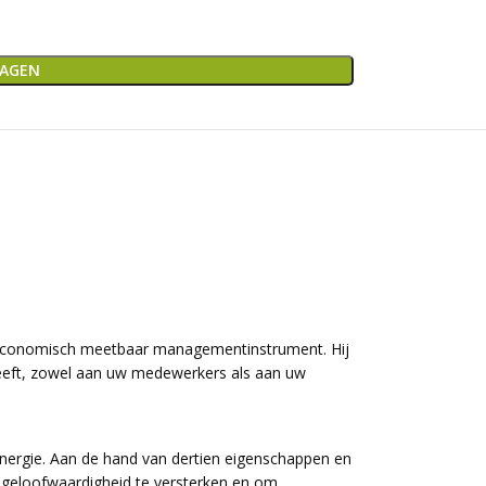
WAGEN
rd economisch meetbaar managementinstrument. Hij
 geeft, zowel aan uw medewerkers als aan uw
nergie. Aan de hand van dertien eigenschappen en
, geloofwaardigheid te versterken en om