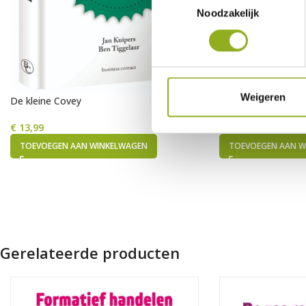
Noodzakelijk
Weigeren
De kleine Covey
De 7 eigenschappen
€
13,99
€
19,99
TOEVOEGEN AAN WINKELWAGEN
TOEVOEGEN AAN W
Gerelateerde producten