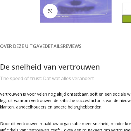
Click to enlarge
OVER DEZE UITGAVE
DETAILS
REVIEWS
De snelheid van vertrouwen
The speed of trust: Dat wat alles verandert
Vertrouwen is voor velen nog altijd ontastbaar, soft en een socia
legt uit waarom vertrouwen de kritische succesfactor is van de nie
klanten, aandeelhouders en andere belanghebbenden.
Door dit vertrouwen maakt uw organisatie meer snelheid, minder k
vijf cirkels van vertrouwen geeft Covey een routekaart om vertrouwe