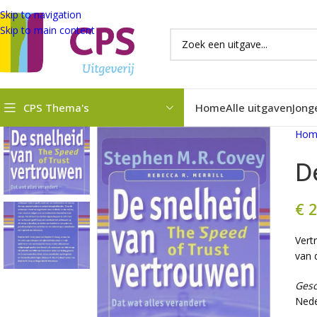
Skip to navigation
Skip to main content
CPS Thema's
Home
Alle uitgaven
Jong
Hom
D
€
2
Vert
van 
Gesc
Nede