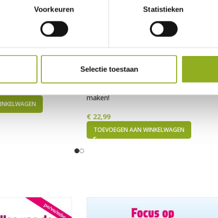
Voorkeuren
Statistieken
Selectie toestaan
 van happy kids
Zeven eigenschappen die jou succesvol
maken!
INKELWAGEN
€
22,99
TOEVOEGEN AAN WINKELWAGEN