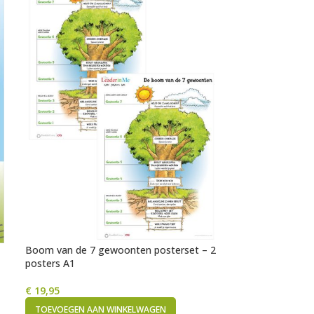
Boom van de 7 gewoonten posterset – 2
Woordenschaton
posters A1
€
34,50
€
19,95
TOEVOEGEN AA
TOEVOEGEN AAN WINKELWAGEN