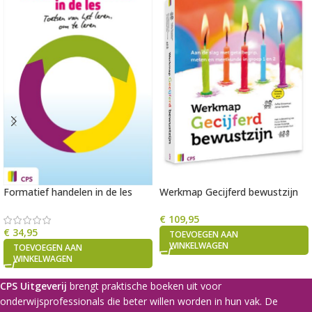
Formatief handelen in de les
Werkmap Gecijferd bewustzijn
€
109,95
€
34,95
TOEVOEGEN AAN
WINKELWAGEN
TOEVOEGEN AAN
WINKELWAGEN
CPS Uitgeverij
brengt praktische boeken uit voor
onderwijsprofessionals die beter willen worden in hun vak. De