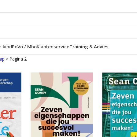
e kind
Po
Vo / Mbo
Klantenservice
Training & Advies
hap
>
Pagina 2