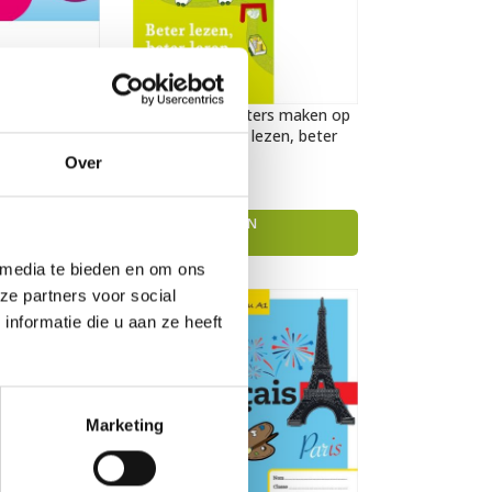
artgesprek –
Set: Leeskilometers maken op
etrokkenheid
school en Beter lezen, beter
leren
Over
€
66,00
TOEVOEGEN AAN
WINKELWAGEN
 media te bieden en om ons
ze partners voor social
nformatie die u aan ze heeft
Marketing