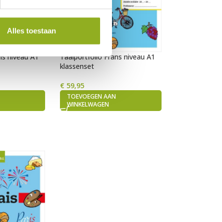
Alles toestaan
ns niveau A1
Taalportfolio Frans niveau A1
klassenset
€
59,95
TOEVOEGEN AAN
WINKELWAGEN