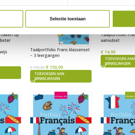
Selectie toestaan
 maken op
Taalportfolio Fra
 beter
aanvulset
Taalportfolio Frans klassenset
wijs
€
14,95
– 3 leergangen
TOEVOEGEN AAN
WINKELWAGEN
€
150,00
€
175,00
TOEVOEGEN AAN
WINKELWAGEN