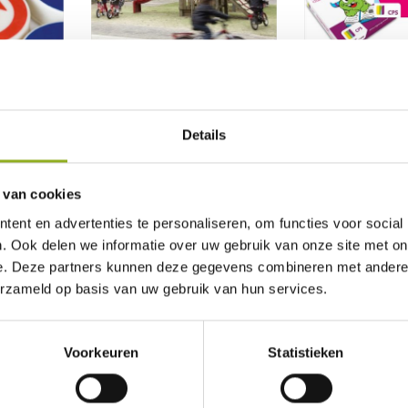
Opvoeden met Stephen
Set: Kaartspel St
Coveys 7 eigenschappen
Handboek Ouderb
3.0
Details
€
20,99
€
57,50
TOEVOEGEN AAN
WINKELWAGEN
TOEVOEGEN AAN
 van cookies
WINKELWAGEN
ent en advertenties te personaliseren, om functies voor social
. Ook delen we informatie over uw gebruik van onze site met on
-14%
e. Deze partners kunnen deze gegevens combineren met andere i
erzameld op basis van uw gebruik van hun services.
Voorkeuren
Statistieken