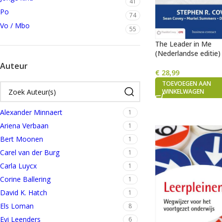
41
Po
74
Vo / Mbo
55
The Leader in Me
(Nederlandse editie)
Auteur
€
28,99
TOEVOEGEN AAN
WINKELWAGEN
Alexander Minnaert
1
Ariena Verbaan
1
Bert Moonen
1
Carel van der Burg
1
Carla Luycx
1
Corine Ballering
1
David K. Hatch
1
Els Loman
8
Evi Leenders
6