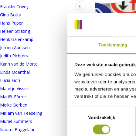
Franklin Covey
3
Gina Botta
1
Hans Puper
2
Heleen Strating
1
Leerpleinen!
Henk Galenkamp
1
€
29,95
Toestemming
Jeroen Aarssen
1
TOEVOEGEN AAN
WINKELWAGEN
Judith Richters
2
Karin van de Mortel
2
Deze website maakt gebruik
Linda Odenthal
1
We gebruiken cookies om cont
Lucia Fiori
3
websiteverkeer te analyseren
Maartje Visser
1
media, adverteren en analys
verstrekt of die ze hebben v
Mariët Förrer
1
Meike Berben
2
Toestemmingsselectie
Mirjam van Teeseling
1
Noodzakelijk
Muriel Summers
1
Naomi Baggelaar
1