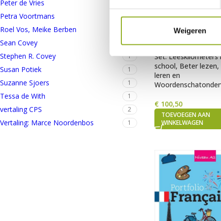
Peter de Vries
2
Petra Voortmans
6
Roel Vos, Meike Berben
1
Weigeren
Sean Covey
4
Stephen R. Covey
Set: Leeskilometers
1
school, Beter lezen,
Susan Potiek
1
leren en
Suzanne Sjoers
1
Woordenschatonder
Tessa de With
1
€
100,50
vertaling CPS
2
TOEVOEGEN AAN
Vertaling: Marce Noordenbos
WINKELWAGEN
1