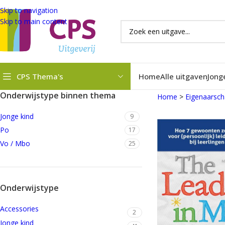
Skip to navigation
Skip to main content
CPS Thema's
Home
Alle uitgaven
Jong
Onderwijstype binnen thema
Home
>
Eigenaarsc
Jonge kind
9
Po
17
Vo / Mbo
25
Onderwijstype
Accessories
2
Jonge kind