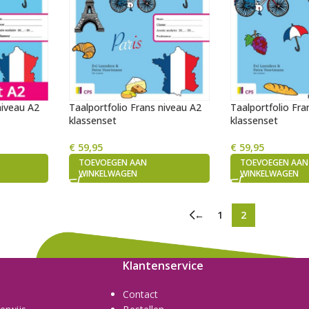
niveau A2
Taalportfolio Frans niveau A2
Taalportfolio Fra
klassenset
klassenset
€
59,95
€
59,95
TOEVOEGEN AAN
TOEVOEGEN AAN
WINKELWAGEN
WINKELWAGEN
←
1
2
Klantenservice
Contact