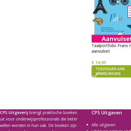
Taalportfolio Frans 
aanvulset
€
14,95
TOEVOEGEN AAN
WINKELWAGEN
CPS Uitgaven
CPS Uitgeverij
brengt praktische boeken
uit voor onderwijsprofessionals die beter
Alle uitgaven
willen worden in hun vak. De boeken zijn