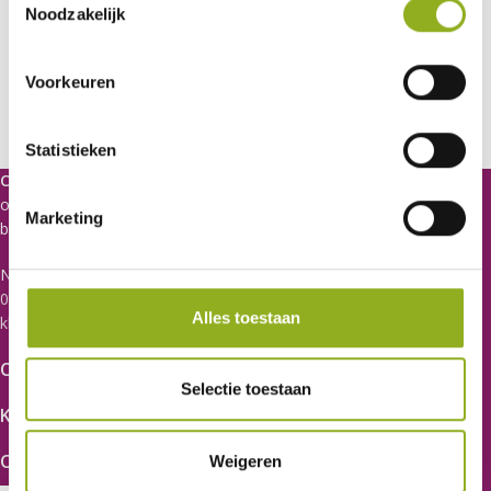
Noodzakelijk
Voorkeuren
Statistieken
CPS Uitgeverij
brengt praktische boeken uit voor
onderwijsprofessionals die beter willen worden in hun vak. De
Marketing
boeken zijn geschreven door ervaren adviseurs van CPS.
Niels Bohrweg 123 3542 CA Utrecht
030 - 241 70 24
Alles toestaan
klantenservice@cps-uitgeverij.nl
CPS Uitgaven
Selectie toestaan
Klantenservice
Over CPS
Weigeren